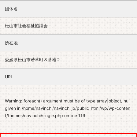
団体名
松山市社会福祉協議会
所在地
愛媛県松山市若草町８番地２
URL
Warning
: foreach() argument must be of type array|object, null
given in
/home/navinchi/navinchi.jp/public_html/wp/wp-conten
t/themes/navinchi/single.php
on line
119