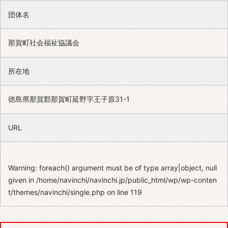
団体名
那賀町社会福祉協議会
所在地
徳島県那賀郡那賀町延野字王子原31-1
URL
Warning
: foreach() argument must be of type array|object, null
given in
/home/navinchi/navinchi.jp/public_html/wp/wp-conten
t/themes/navinchi/single.php
on line
119