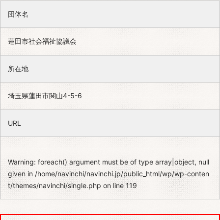
団体名
蓮田市社会福祉協議会
所在地
埼玉県蓮田市関山4-5-6
URL
Warning
: foreach() argument must be of type array|object, null
given in
/home/navinchi/navinchi.jp/public_html/wp/wp-conten
t/themes/navinchi/single.php
on line
119