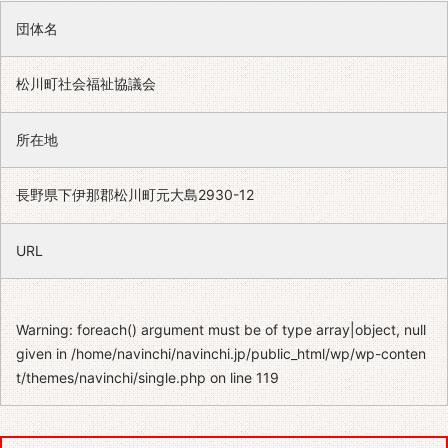
団体名
松川町社会福祉協議会
所在地
長野県下伊那郡松川町元大島2930-12
URL
Warning
: foreach() argument must be of type array|object, null
given in
/home/navinchi/navinchi.jp/public_html/wp/wp-conten
t/themes/navinchi/single.php
on line
119