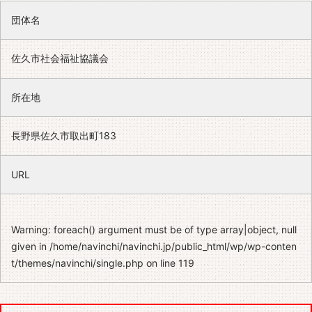
団体名
佐久市社会福祉協議会
所在地
長野県佐久市取出町183
URL
Warning
: foreach() argument must be of type array|object, null
given in
/home/navinchi/navinchi.jp/public_html/wp/wp-conten
t/themes/navinchi/single.php
on line
119