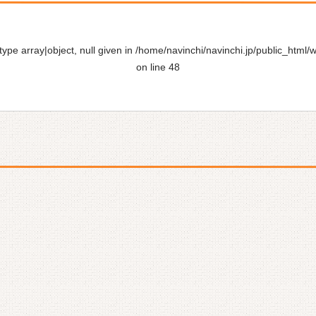
ype array|object, null given in
/home/navinchi/navinchi.jp/public_html/
on line
48