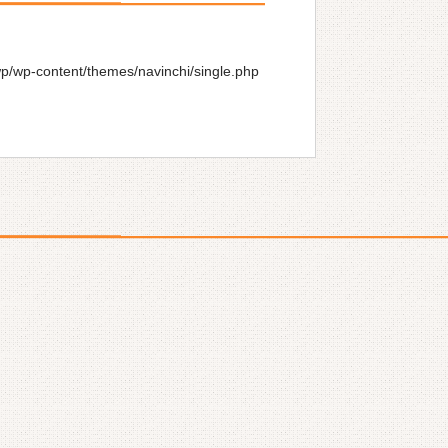
wp/wp-content/themes/navinchi/single.php