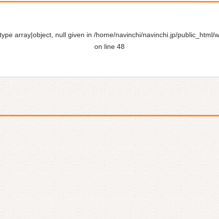
ype array|object, null given in
/home/navinchi/navinchi.jp/public_html/
on line
48