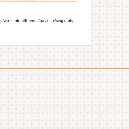
wp/wp-content/themes/navinchi/single.php