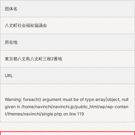
団体名
八丈町社会福祉協議会
所在地
東京都八丈島八丈町三根2番地
URL
Warning
: foreach() argument must be of type array|object, null
given in
/home/navinchi/navinchi.jp/public_html/wp/wp-conten
t/themes/navinchi/single.php
on line
119