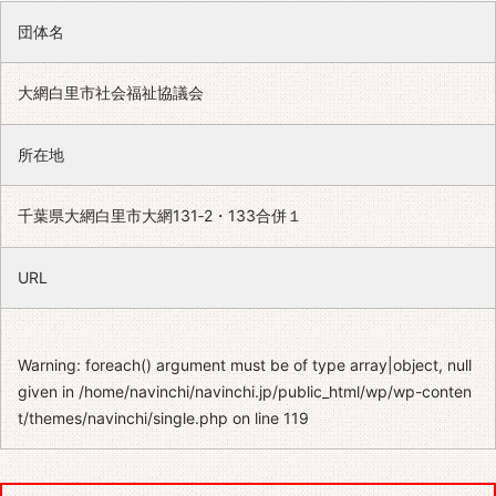
団体名
大網白里市社会福祉協議会
所在地
千葉県大網白里市大網131‐2・133合併１
URL
Warning
: foreach() argument must be of type array|object, null
given in
/home/navinchi/navinchi.jp/public_html/wp/wp-conten
t/themes/navinchi/single.php
on line
119