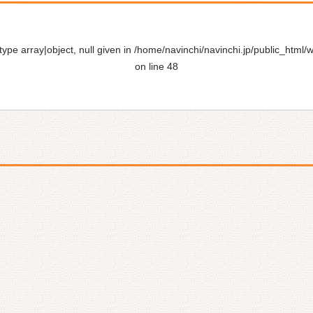
ype array|object, null given in
/home/navinchi/navinchi.jp/public_html/
on line
48