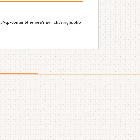
wp/wp-content/themes/navinchi/single.php