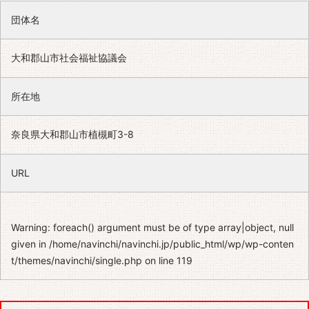
団体名
大和郡山市社会福祉協議会
所在地
奈良県大和郡山市植槻町3-8
URL
Warning
: foreach() argument must be of type array|object, null
given in
/home/navinchi/navinchi.jp/public_html/wp/wp-conten
t/themes/navinchi/single.php
on line
119