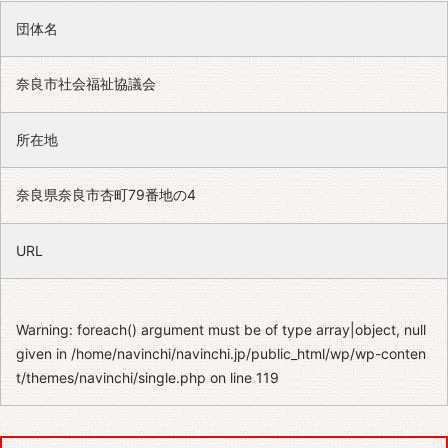
団体名
奈良市社会福祉協議会
所在地
奈良県奈良市杏町79番地の4
URL
Warning
: foreach() argument must be of type array|object, null
given in
/home/navinchi/navinchi.jp/public_html/wp/wp-conten
t/themes/navinchi/single.php
on line
119