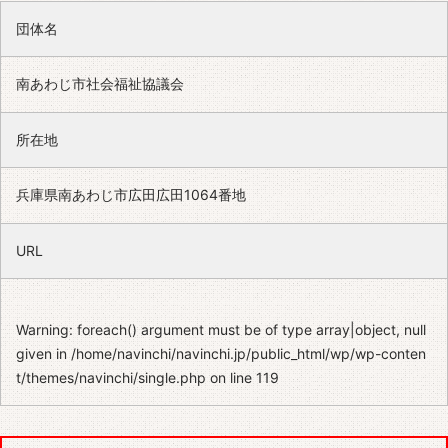
団体名
南あわじ市社会福祉協議会
所在地
兵庫県南あわじ市広田広田1064番地
URL
Warning
: foreach() argument must be of type array|object, null
given in
/home/navinchi/navinchi.jp/public_html/wp/wp-conten
t/themes/navinchi/single.php
on line
119