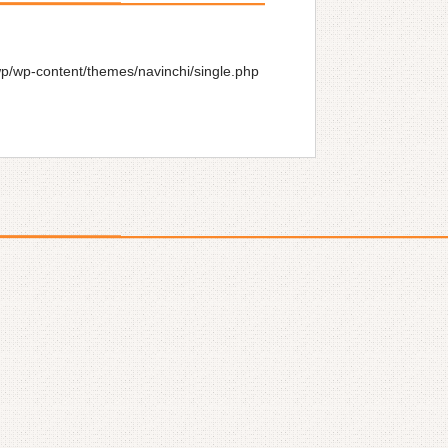
wp/wp-content/themes/navinchi/single.php