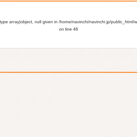
ype array|object, null given in
/home/navinchi/navinchi.jp/public_html/
on line
48