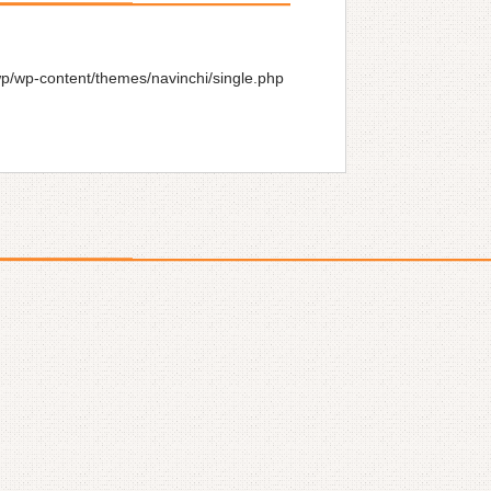
wp/wp-content/themes/navinchi/single.php