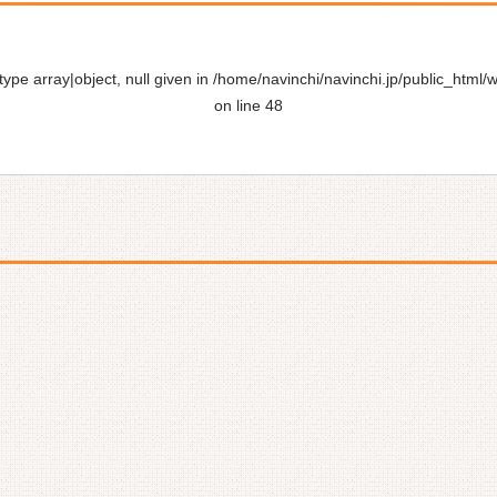
ype array|object, null given in
/home/navinchi/navinchi.jp/public_html/
on line
48