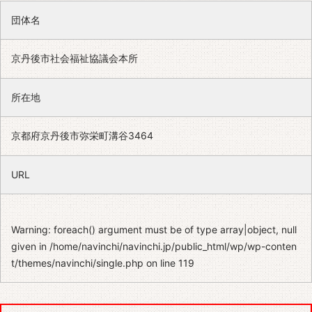
団体名
京丹後市社会福祉協議会本所
所在地
京都府京丹後市弥栄町溝谷3464
URL
Warning
: foreach() argument must be of type array|object, null
given in
/home/navinchi/navinchi.jp/public_html/wp/wp-conten
t/themes/navinchi/single.php
on line
119