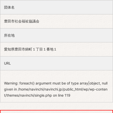
団体名
豊田市社会福祉協議会
所在地
愛知県豊田市錦町１丁目１番地１
URL
Warning
: foreach() argument must be of type array|object, null
given in
/home/navinchi/navinchi.jp/public_html/wp/wp-conten
t/themes/navinchi/single.php
on line
119