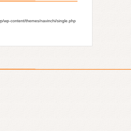
wp/wp-content/themes/navinchi/single.php