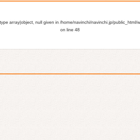
ype array|object, null given in
/home/navinchi/navinchi.jp/public_html/
on line
48