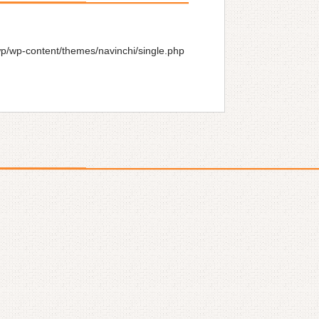
wp/wp-content/themes/navinchi/single.php