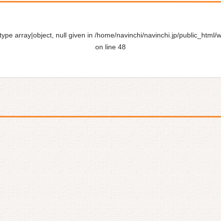
ype array|object, null given in
/home/navinchi/navinchi.jp/public_html/
on line
48