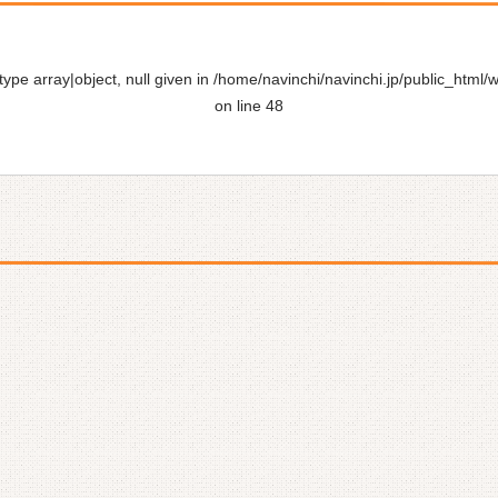
ype array|object, null given in
/home/navinchi/navinchi.jp/public_html/
on line
48