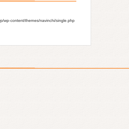
wp/wp-content/themes/navinchi/single.php