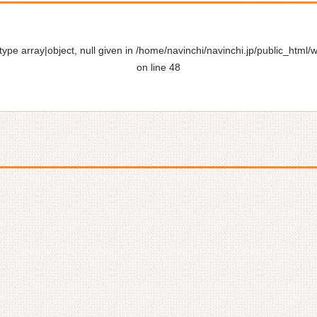
ype array|object, null given in
/home/navinchi/navinchi.jp/public_html/
on line
48