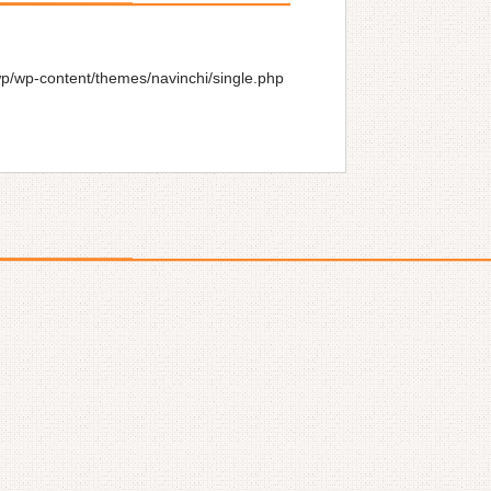
wp/wp-content/themes/navinchi/single.php