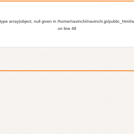
ype array|object, null given in
/home/navinchi/navinchi.jp/public_html/
on line
48