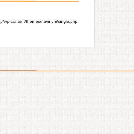
wp/wp-content/themes/navinchi/single.php