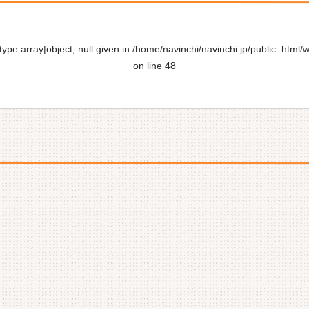
ype array|object, null given in
/home/navinchi/navinchi.jp/public_html/
on line
48