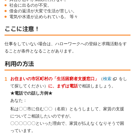
社会に出るのが不安。
借金の返済が大変で生活が苦しい。
電気や水道が止められている。 等々
ここに注意！
仕事をしていない場合は、ハローワークへの登録と求職活動をす
ることが条件となることがあります。
利用の方法
お住まいの市区町村の「生活困窮者支援窓口」
（
検索
をし
1
て探してください）
に、まずは電話
で相談しましょう。
★電話での話し方例★
あなた：
私は〇〇市に住む〇〇（名前）ともうしまして、家賃の支援
についてご相談したいのですが。
〇〇〇〇〇〇といった理由で、家賃が払えなくなりそうで困
っています。