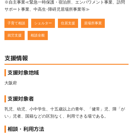
※自主事業≪緊急一時保護・宿泊所、エンパワメント事業、訪問
サポート事業、中高生･障碍児居場所事業等≫
子育て相談
シェルター
住居支援
居場所事業
就労支援
相談全般
支援情報
支援対象地域
大阪府
支援対象者
乳児、幼児、小中学生、十五歳以上の青年、「健常」児、障「が
い」児者、国籍などの区別なく、利用できる場である。
相談・利用方法