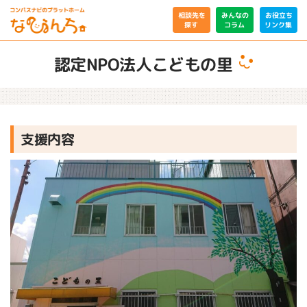
相談先を
みんなの
お役立ち
リンク集
コラム
探す
認定NPO法人こどもの里
支援内容