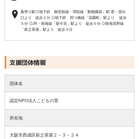
最寄り駅◎地下鉄 御堂筋線・堺筋線「動物園前」駅 ⑧・⑨出
口より 徒歩２分 ◎地下鉄 四つ橋線「花園町」駅より 徒歩
５分 ◎JR・南海線「新今宮」駅より 徒歩５分 ◎南海高野線
「萩之茶屋」駅より 徒歩３分
支援団体情報
団体名
認定NPO法人こどもの里
所在地
大阪市西成区萩之茶屋２－３－２４