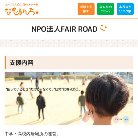
相談先を
みんなの
お役立ち
リンク集
コラム
探す
NPO法人FAIR ROAD
支援内容
中学・高校内居場所の運営。