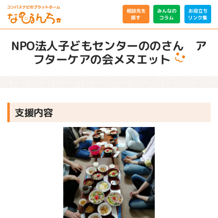
相談先を
みんなの
お役立ち
リンク集
コラム
探す
NPO法人子どもセンターののさん ア
フターケアの会メヌエット
支援内容