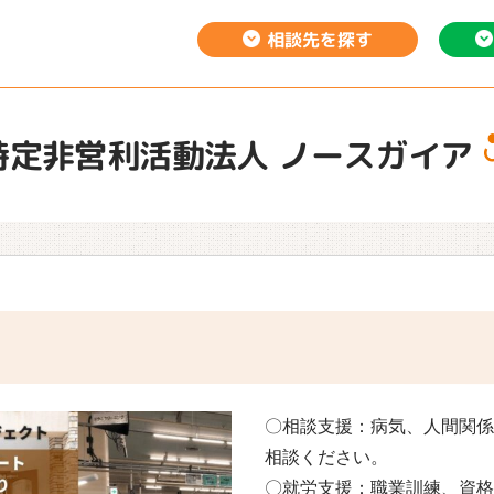
相談先を
探す
特定非営利活動法人 ノースガイア
〇相談支援：病気、人間関係
相談ください。
〇就労支援：職業訓練、資